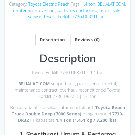
Category:
Toyota Electric Reach
Tags:
1.4 ton
,
BELIALAT.COM
,
maintenance
,
overhaul
,
parts
,
reconditioned
,
rental
,
sales
,
service
,
Toyota Forklift 7730-DR32TT
,
unit
Description
Reviews (0)
Description
Toyota Forklift 7730-DR32TT | 1.4 ton
BELIALAT.COM
support unit, parts, service, rental,
maintenance contract, overhaul, reconditioned Toyota
Forklift 7730-DR32TT | 1.4 ton
Berikut adalah spesifikasi utama untuk unit
Toyota Reach
Truck Double Deep (7000 Series)
dengan model
7730-
DR32TT
kapasitas
1.4 Ton (1.451 kg / 3.200 lbs)
:
1. Spesifikasi Umum & Performa