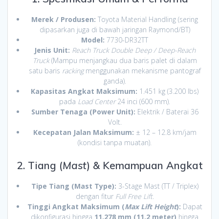
Merek / Produsen:
Toyota Material Handling (sering
dipasarkan juga di bawah jaringan Raymond/BT)
Model:
7730-DR32TT
Jenis Unit:
Reach Truck Double Deep / Deep-Reach
Truck
(Mampu menjangkau dua baris palet di dalam
satu baris
racking
menggunakan mekanisme pantograf
ganda).
Kapasitas Angkat Maksimum:
1.451 kg (3.200 lbs)
pada
Load Center
24 inci (600 mm).
Sumber Tenaga (Power Unit):
Elektrik / Baterai 36
Volt.
Kecepatan Jalan Maksimum:
± 12 – 12.8 km/jam
(kondisi tanpa muatan).
2. Tiang (
Mast
) & Kemampuan Angkat
Tipe Tiang (Mast Type):
3-Stage Mast (TT / Triplex)
dengan fitur
Full Free Lift
.
Tinggi Angkat Maksimum (
Max Lift Height
):
Dapat
dikonfigurasi hingga
11.278 mm (11,2 meter)
hingga