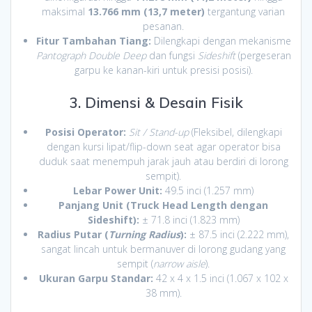
maksimal
13.766 mm (13,7 meter)
tergantung varian
pesanan.
Fitur Tambahan Tiang:
Dilengkapi dengan mekanisme
Pantograph Double Deep
dan fungsi
Sideshift
(pergeseran
garpu ke kanan-kiri untuk presisi posisi).
3. Dimensi & Desain Fisik
Posisi Operator:
Sit / Stand-up
(Fleksibel, dilengkapi
dengan kursi lipat/flip-down seat agar operator bisa
duduk saat menempuh jarak jauh atau berdiri di lorong
sempit).
Lebar Power Unit:
49.5 inci (1.257 mm)
Panjang Unit (Truck Head Length dengan
Sideshift):
± 71.8 inci (1.823 mm)
Radius Putar (
Turning Radius
):
± 87.5 inci (2.222 mm),
sangat lincah untuk bermanuver di lorong gudang yang
sempit (
narrow aisle
).
Ukuran Garpu Standar:
42 x 4 x 1.5 inci (1.067 x 102 x
38 mm).