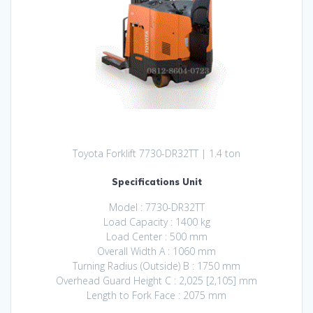
Toyota Forklift 7730-DR32TT | 1.4 ton
Specifications Unit
Model : 7730-DR32TT
Load Capacity : 1400 kg
Load Center : 500 mm
Overall Width A : 1060 mm
Turning Radius (Outside) B : 1750 mm
Overhead Guard Height C : 2,025 [2,105] mm
Length to Fork Face : 2075 mm