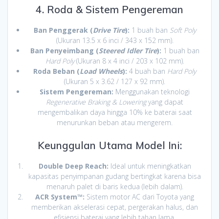
4. Roda & Sistem Pengereman
Ban Penggerak (
Drive Tire
):
1 buah ban
Soft Poly
(Ukuran 13.5 x 6 inci / 343 x 152 mm).
Ban Penyeimbang (
Steered Idler Tire
):
1 buah ban
Hard Poly
(Ukuran 8 x 4 inci / 203 x 102 mm).
Roda Beban (
Load Wheels
):
4 buah ban
Hard Poly
(Ukuran 5 x 3.62 / 127 x 92 mm).
Sistem Pengereman:
Menggunakan teknologi
Regenerative Braking & Lowering
yang dapat
mengembalikan daya hingga 10% ke baterai saat
menurunkan beban atau mengerem.
Keunggulan Utama Model Ini:
Double Deep Reach:
Ideal untuk meningkatkan
kapasitas penyimpanan gudang bertingkat karena bisa
menaruh palet di baris kedua (lebih dalam).
ACR System™:
Sistem motor AC dari Toyota yang
memberikan akselerasi cepat, pergerakan halus, dan
efisiensi baterai yang lebih tahan lama.