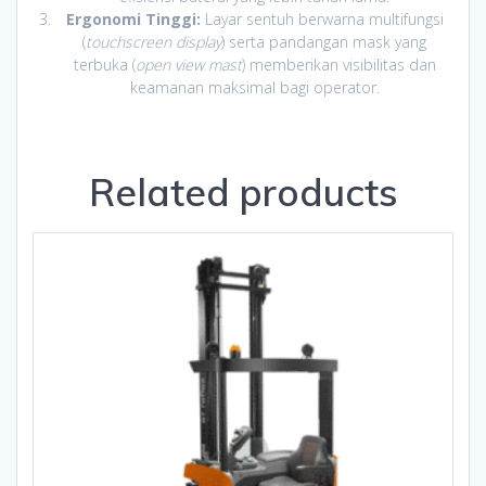
Ergonomi Tinggi:
Layar sentuh berwarna multifungsi
(
touchscreen display
) serta pandangan mask yang
terbuka (
open view mast
) memberikan visibilitas dan
keamanan maksimal bagi operator.
Related products