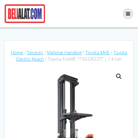
Skip
to
content
Home
/
Services
/
Material Handling
/
Toyota MHE
/
Toyota
Electric Reach
/ Toyota Forklift 7730-DR32TT | 1.4 ton