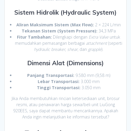
Sistem Hidrolik (Hydraulic System)
Aliran Maksimum Sistem (Max Flow):
2 × 224 L/min
Tekanan Sistem (System Pressure):
34,3 MPa
Fitur Tambahan:
Dilengkapi dengan
Extra Valve
untuk
memudahkan pemasangan berbagai
attachment
(seperti
hydraulic breaker
,
shear
, dan
grapple
).
Dimensi Alat (Dimensions)
Panjang Transportasi:
9.580 mm (9,58 m)
Lebar Transportasi:
3.000 mm
Tinggi Transportasi:
3.050 mm
Jika Anda membutuhkan rincian ketersediaan unit, brosur
resmi, atau penawaran harga sewa/beli unit LiuGong
920EES, saya dapat membantu mencarikannya. Apakah
Anda ingin melanjutkan ke informasi tersebut?