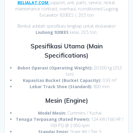
BELIALAT.COM
support, unit, parts, service, rental,
maintenance contract, overhaul, rconditioned Liugong
Excavator 920EES | 20.5 ton
Berikut adalah spesifikasi lengkap untuk ekskavator
LiuGong 920EES
kelas 20.5 ton:
Spesifikasi Utama (Main
Specifications)
Bobot Operasi (Operating Weight):
20.500 kg (20,5
ton)
Kapasitas Bucket (Bucket Capacity):
0,93 m³
Lebar Track Shoe (Standard):
800 mm
Mesin (Engine)
Model Mesin:
Cummins / Yuchai
Tenaga Terpasang (Rated Power):
124 kW (166 HP /
169 PS) @ 2.050 rpm
Standar Emisi:
Stage IIIA / Tier 3