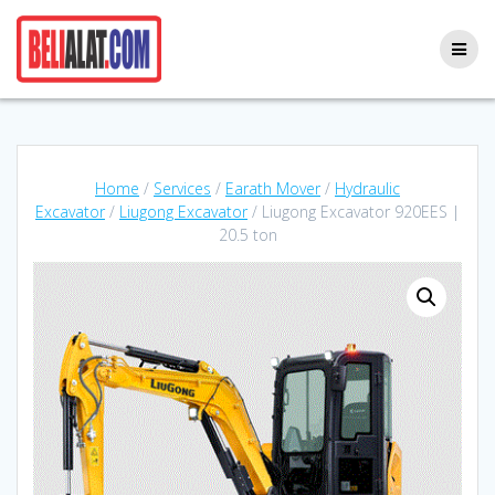
Skip
to
content
Home
/
Services
/
Earath Mover
/
Hydraulic
Excavator
/
Liugong Excavator
/ Liugong Excavator 920EES |
20.5 ton