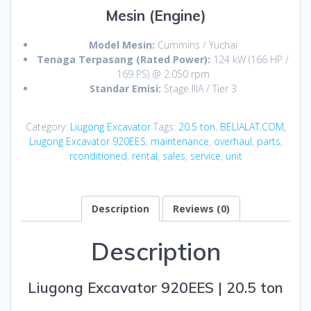
Mesin (Engine)
Model Mesin:
Cummins / Yuchai
Tenaga Terpasang (Rated Power):
124 kW (166 HP /
169 PS) @ 2.050 rpm
Standar Emisi:
Stage IIIA / Tier 3
Category:
Liugong Excavator
Tags:
20.5 ton
,
BELIALAT.COM
,
Liugong Excavator 920EES
,
maintenance
,
overhaul
,
parts
,
rconditioned
,
rental
,
sales
,
service
,
unit
Description
Reviews (0)
Description
Liugong Excavator 920EES | 20.5 ton