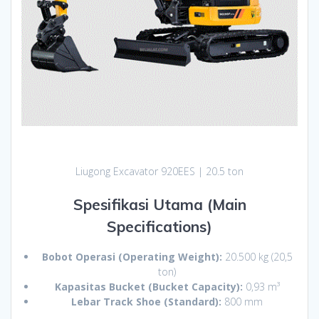
Liugong Excavator 920EES | 20.5 ton
Spesifikasi Utama (Main
Specifications)
Bobot Operasi (Operating Weight):
20.500 kg (20,5
ton)
Kapasitas Bucket (Bucket Capacity):
0,93 m³
Lebar Track Shoe (Standard):
800 mm